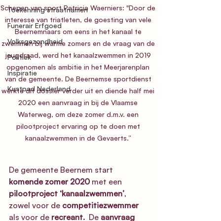
Schepen van sport Patricia Waerniers: "Door de 
Toekenning straatnamen
interesse van triatleten, de goesting van vele 
Funerair Erfgoed
Beernemnaars om eens in het kanaal te 
Volksgezondheid
zwemmen bij warme zomers en de vraag van de 
jeugdraad, werd het kanaalzwemmen in 2019 
Politiek
opgenomen als ambitie in het Meerjarenplan 
Inspiratie
van de gemeente. De Beernemse sportdienst 
Kustpad Nederland
werkte dit dossier verder uit en diende half mei 
2020 een aanvraag in bij de Vlaamse 
Waterweg, om deze zomer d.m.v. een 
pilootproject ervaring op te doen met 
kanaalzwemmen in de Gevaerts.” 
De gemeente Beernem start 
komende zomer 2020
 met een 
pilootproject ‘kanaalzwemmen’
, 
zowel voor de 
competitiezwemmer
als voor de 
recreant.
  De
 aanvraag