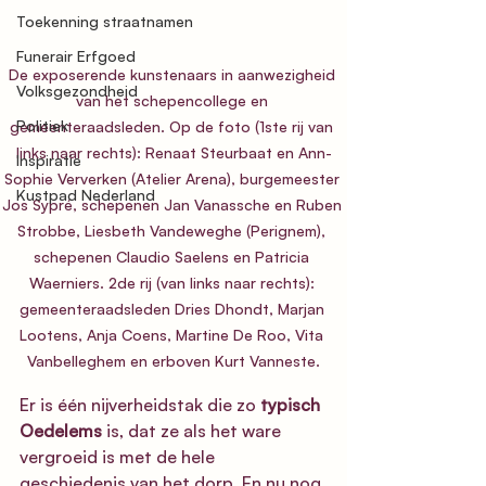
Toekenning straatnamen
Funerair Erfgoed
De exposerende kunstenaars in aanwezigheid 
Volksgezondheid
van het schepencollege en 
Politiek
gemeenteraadsleden. Op de foto (1ste rij van 
links naar rechts): Renaat Steurbaat en Ann-
Inspiratie
Sophie Ververken (Atelier Arena), burgemeester 
Kustpad Nederland
Jos Sypré, schepenen Jan Vanassche en Ruben 
Strobbe, Liesbeth Vandeweghe (Perignem), 
schepenen Claudio Saelens en Patricia 
Waerniers. 2de rij (van links naar rechts): 
gemeenteraadsleden Dries Dhondt, Marjan 
Lootens, Anja Coens, Martine De Roo, Vita 
Vanbelleghem en erboven Kurt Vanneste.
Er is één nijverheidstak die zo 
typisch 
Oedelems
 is, dat ze als het ware 
vergroeid is met de hele 
geschiedenis van het dorp. En nu nog 