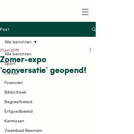
Post
Alle berichten
21 jun 2019
Alle berichten
Zomer-expo
Sport
‘conversatie’ geopend!
Cultuur
Financiën
Bibliotheek
Begraafbeleid
Erfgoedbeleid
Kermissen
Zwembad Beernem