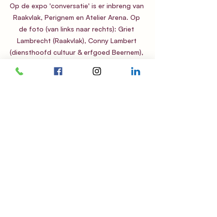
Op de expo 'conversatie' is er inbreng van 
Raakvlak, Perignem en Atelier Arena. Op 
de foto (van links naar rechts): Griet 
Lambrecht (Raakvlak), Conny Lambert 
(diensthoofd cultuur & erfgoed Beernem), 
Liesbeth Vandeweghe (Perignem), Jan 
Huyghe (Raakvlak), Ann-Sophie Ververken 
en Renaat Steurbaut (Atelier Arena) en 
Patricia Waerniers (schepen van cultuur 
Beernem).
De betrokken keramisten hebben een 
keuze gemaakt uit hun werk. Om de 
‘conversatie’ tussen het gekozen 
werk zo goed mogelijk tot zijn recht 
laten komen, werd door de 
cultuurdienst een prachtige decor-en 
standenopbouw gemaakt. 