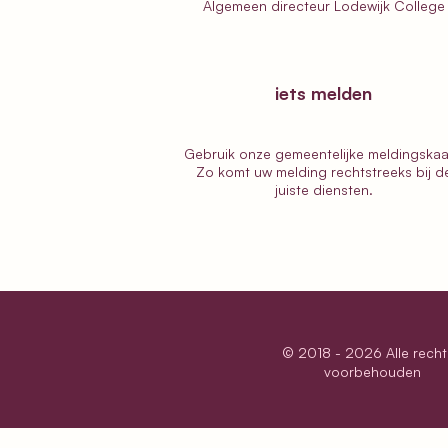
Algemeen directeur
Lodewijk College
iets melden
Gebruik onze gemeentelijke
meldingskaa
Zo komt uw melding rechtstreeks bij d
juiste diensten.
© 2018 - 2026 Alle rech
voorbehouden