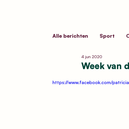
Alle berichten
Sport
C
4 jun 2020
Erfgoedbeleid
Kermi
Week van d
Funerair Erfgoed
Vol
https://www.facebook.com/patrici