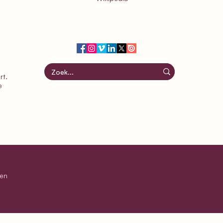
rt
.
e
ten