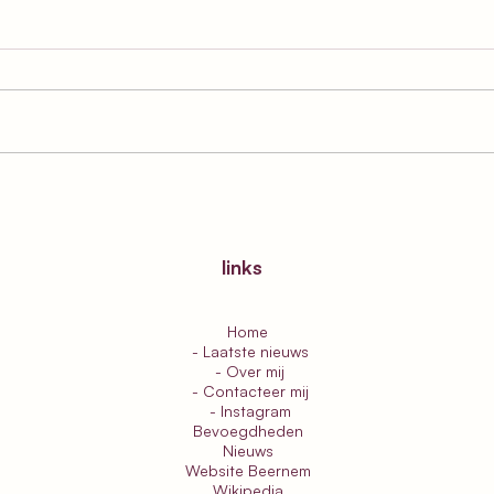
De gemeente Beernem
Lanc
heeft 3 sterretjesweides.
proj
Sten
links
Home
- Laatste nieuws
- Over mij
- Contacteer mij
- Instagram
Bevoegdheden
Nieuws
Website Beernem
Wikipedia