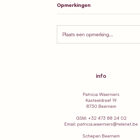
Opmerkingen
Plaats een opmerking...
De Oedelemse 'calvarie'!
info
Patricia Waerniers
Kasteeldreef 19
8730 Beernem
GSM:
+32 473 88 24 02
Email:
patricia.waerniers@telenet.be
Schepen Beernem