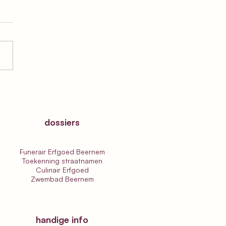
ering podcast-
ect ‘Sprekende
en’
dossiers
Funerair Erfgoed Beernem
Toekenning straatnamen
Culinair Erfgoed
Zwembad Beernem
handige info