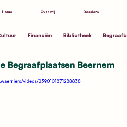
Home
Over mij
Dossiers
ultuur
Financiën
Bibliotheek
Begraafb
ssen
Zwembad Beernem
Toekenning straa
e Begraafplaatsen Beernem
ksgezondheid
Politiek
Inspiratie
Kustpa
a.waerniers/videos/2390101871288838