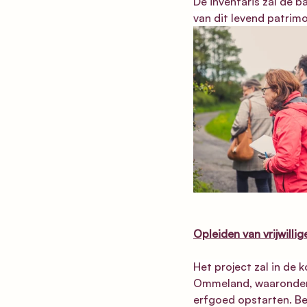
De inventaris zal de b
van dit levend patrim
Opleiden van vrijwillig
Het project zal in de 
Ommeland, waaronder B
erfgoed opstarten. Be