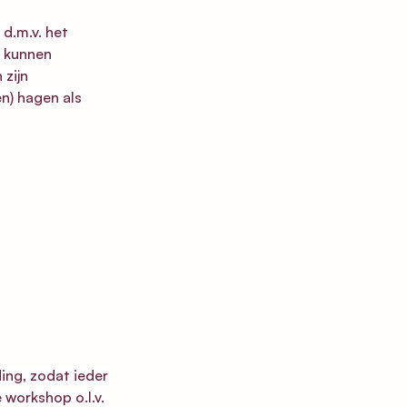
d.m.v. het 
s kunnen 
zijn 
) hagen als 
ding, zodat ieder 
 workshop o.l.v. 