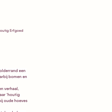
Houtig Erfgoed 
olderrand een 
arbij bomen en 
n verhaal, 
ar ‘houtig 
ij oude hoeves 