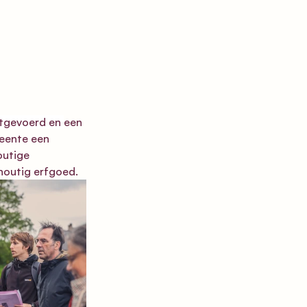
itgevoerd en 
een 
eente een 
utige 
houtig erfgoed.