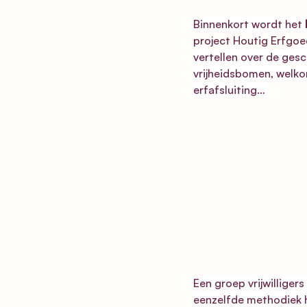
Binnenkort wordt het 
project Houtig Erfgo
vertellen over de ges
vrijheidsbomen, welk
erfafsluiting… 
Een groep vrijwilliger
eenzelfde methodiek ha