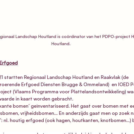
Regionaal Landschap Houtland is coördinator van het PDPO-project 
Houtland.
 Erfgoed
021 startten Regionaal Landschap Houtland en Raakvlak (de 
nroerende Erfgoed Diensten Brugge & Ommeland)  en IOED P
oject (Vlaams Programma voor Plattelandsontwikkeling) wa
aarde in kaart worden gebracht. 
kante bomen’ geïnventariseerd. Het gaat over bomen met ee
bomen, vrijheidsbomen… En anderzijds gaat men op zoek na
’: nl. houtig erfgoed (ook hagen, houtkanten, knotbomen…) b