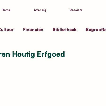
Home
Over mij
Dossiers
ultuur
Financiën
Bibliotheek
Begraafb
ssen
Zwembad Beernem
Toekenning straa
eren Houtig Erfgoed
ksgezondheid
Politiek
Inspiratie
Kustpa