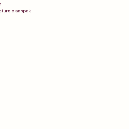
n 
cturele aanpak 