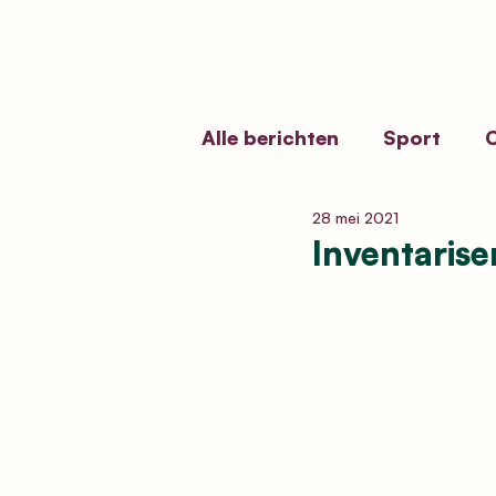
Alle berichten
Sport
C
28 mei 2021
Erfgoedbeleid
Kermi
Inventaris
Funerair Erfgoed
Vol