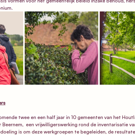
asis vormen voor het gemeentelijk beleid inzake behoud, hers
onium.
ers
komende twee en een half jaar in 
10 gemeenten van het Houtl
eernem,  een vrijwilligerswerking rond de inventarisatie va
doeling is om deze werkgroepen te begeleiden, de resultate