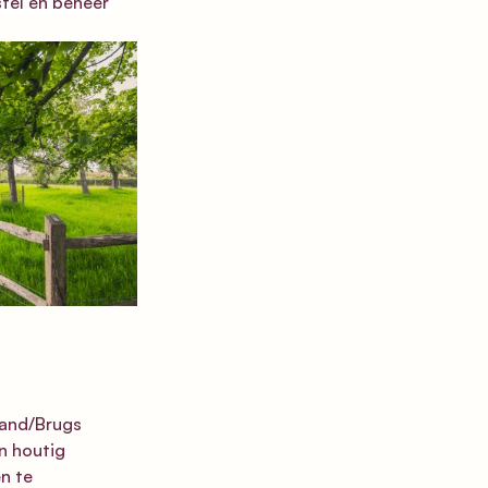
tel en beheer 
and/Brugs 
n houtig 
n te 