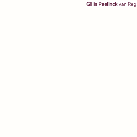
Gillis Paelinck
 van Re