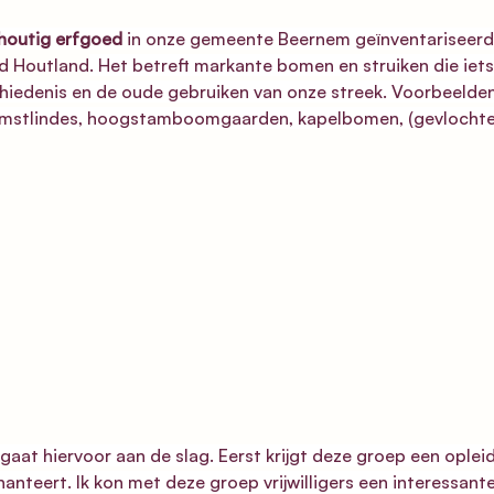
houtig erfgoed
 in onze gemeente Beernem geïnventariseerd 
ed Houtland
. Het betreft markante bomen en struiken die iet
chiedenis en de oude gebruiken van onze streek. Voorbeelden 
omstlindes, hoogstamboomgaarden, kapelbomen, (gevlochten
s gaat hiervoor aan de slag. Eerst krijgt deze groep een oplei
nteert. Ik kon met deze groep vrijwilligers een interessante