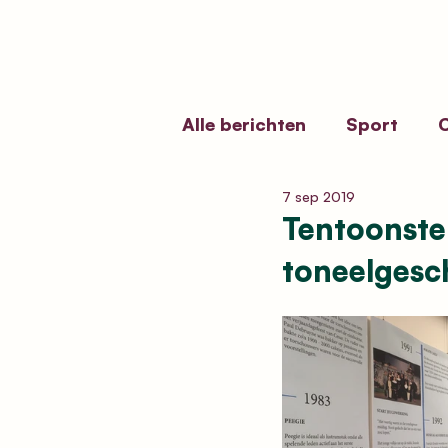
Alle berichten
Sport
C
7 sep 2019
Erfgoedbeleid
Kermi
Tentoonste
toneelgesch
Funerair Erfgoed
Vol