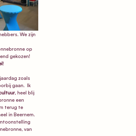
ebbers. We zijn 
Wonnebronne op 
fend gekozen! 
el
! 
jaardag zoals 
rbij gaan.  Ik 
cultuur
, heel blij 
bronne een 
m terug te 
eel in Beernem. 
ntoonstelling 
nebronne, van 