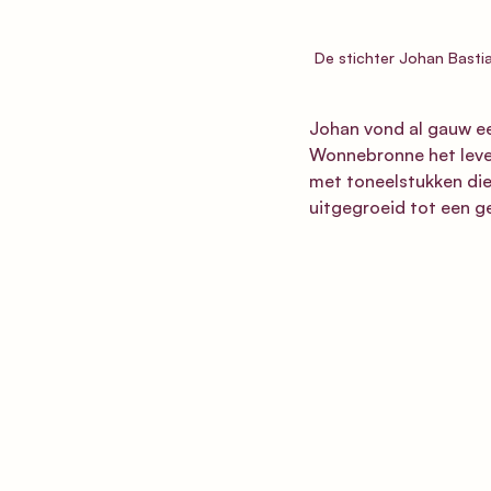
De stichter Johan Basti
Johan vond al gauw e
Wonnebronne het leven
met toneelstukken di
uitgegroeid tot een g