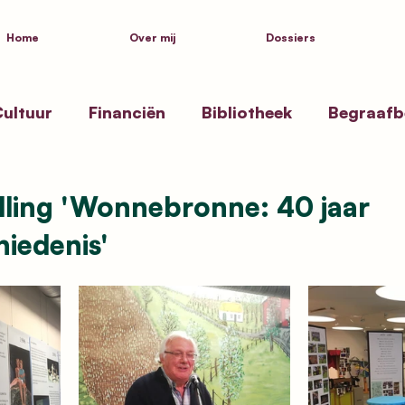
Home
Over mij
Dossiers
ultuur
Financiën
Bibliotheek
Begraafb
ssen
Zwembad Beernem
Toekenning straa
lling 'Wonnebronne: 40 jaar
iedenis'
ksgezondheid
Politiek
Inspiratie
Kustpa