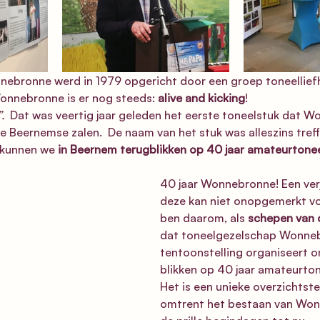
ebronne werd in 1979 opgericht door een groep toneelliefh
 Wonnebronne is er nog steeds: 
alive and kicking
! 
.
  Dat was veertig jaar geleden het eerste toneelstuk dat 
de Beernemse zalen.  De naam van het stuk was alleszins tref
 kunnen we 
in Beernem terugblikken op 40 jaar amateurtone
40 jaar Wonnebronne! Een ver
deze kan niet onopgemerkt voo
ben daarom, als 
schepen van 
dat toneelgezelschap Wonne
tentoonstelling organiseert o
blikken op 40 jaar amateurton
Het is een unieke overzichtste
omtrent het bestaan van Won