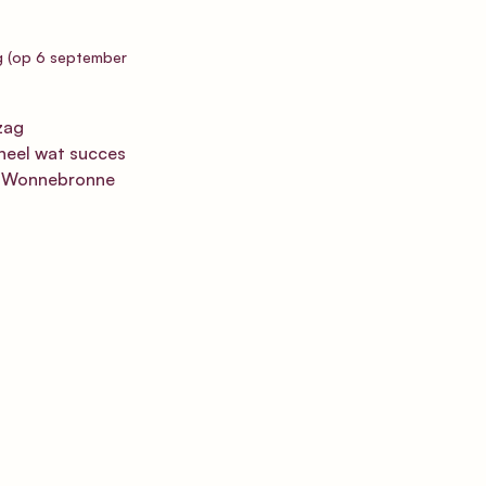
g (op 6 september 
zag 
heel wat succes 
s Wonnebronne 