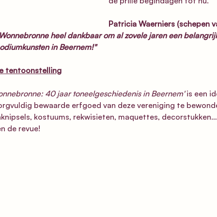
de prille begindagen tot nu. 
Patricia Waerniers (schepen v
Wonnebronne heel dankbaar om al zovele jaren een belangrijke
podiumkunsten in Beernem!"
e tentoonstelling
onnebronne: 40 jaar toneelgeschiedenis in Beernem'
 is een id
rgvuldig bewaarde erfgoed van deze vereniging te bewonder
enknipsels, kostuums, rekwisieten, maquettes, decorstukken… 
n de revue!