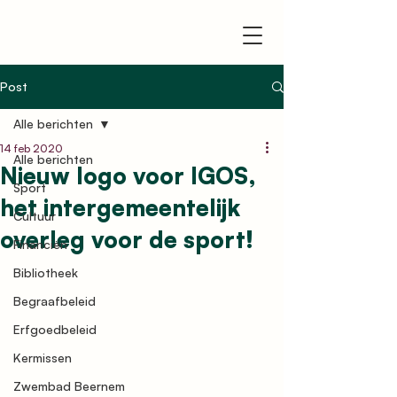
Post
Alle berichten
14 feb 2020
Alle berichten
Nieuw logo voor IGOS,
Sport
het intergemeentelijk
Cultuur
overleg voor de sport!
Financiën
Bibliotheek
Begraafbeleid
Erfgoedbeleid
Kermissen
Zwembad Beernem