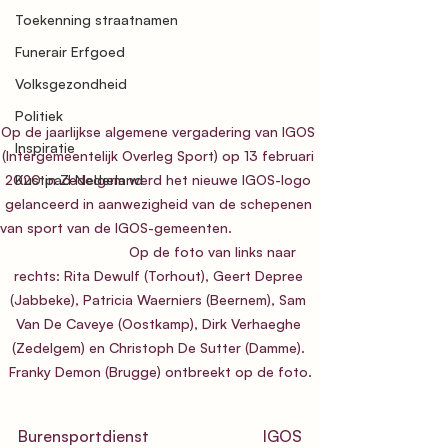
Toekenning straatnamen
Funerair Erfgoed
Volksgezondheid
Politiek
Op de jaarlijkse algemene vergadering van IGOS 
Inspiratie
(Intergemeentelijk Overleg Sport) op 13 februari 
2020 in Zedelgem werd het nieuwe IGOS-logo 
Kustpad Nederland
gelanceerd in aanwezigheid van de schepenen 
van sport van de IGOS-gemeenten.                      
                           Op de foto van links naar 
rechts: Rita Dewulf (Torhout), Geert Depree 
(Jabbeke), Patricia Waerniers (Beernem), Sam 
Van De Caveye (Oostkamp), Dirk Verhaeghe 
(Zedelgem) en Christoph De Sutter (Damme). 
Franky Demon (Brugge) ontbreekt op de foto.
Burensportdienst IGOS 