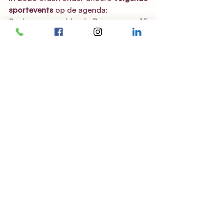
sportevents
 op de agenda:
Seniorensporteldag in Beernem op 15 
juni 2020
IGOS sportkriebels in Brugge op 9 juli 
2020
IGOS minivoetbaltornooi in 
Oostkamp in oktober
Zwemmarathon in Brugge in 
november
Sport
Recente blogposts
Alles weergeven