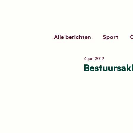
Alle berichten
Sport
C
4 jan 2019
Erfgoedbeleid
Kermi
Bestuursak
Funerair Erfgoed
Vol