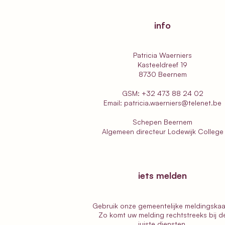
etappe 2b: van Breskens
naar Zoutelande
info
Patricia Waerniers
Kasteeldreef 19
8730 Beernem
GSM:
+32 473 88 24 02
Email:
patricia.waerniers@telenet.be
Schepen Beernem
Algemeen directeur
Lodewijk College
iets melden
Gebruik onze gemeentelijke
meldingskaa
Zo komt uw melding rechtstreeks bij d
juiste diensten.