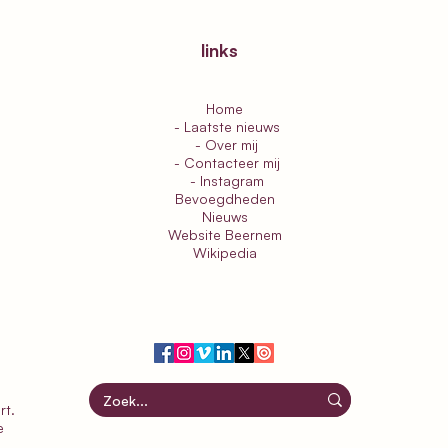
etappe 2a: van Cadzand-
etap
Bad naar Breskens
Cad
links
Home
- Laatste nieuws
- Over mij
- Contacteer mij
- Instagram
Bevoegdheden
Nieuws
Website Beernem
Wikipedia
rt
.
e