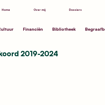
Home
Over mij
Dossiers
ultuur
Financiën
Bibliotheek
Begraafb
ssen
Zwembad Beernem
Toekenning straa
koord 2019-2024
ksgezondheid
Politiek
Inspiratie
Kustpa