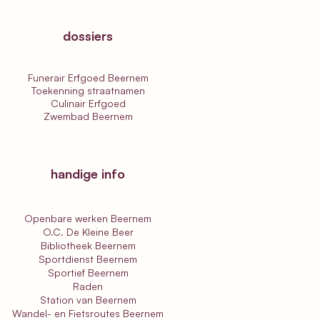
pe 1: van Sluis naar
zand-Bad
dossiers
Funerair Erfgoed Beernem
Toekenning straatnamen
Culinair Erfgoed
Zwembad Beernem
handige info
Openbare werken Beernem
O.C. De Kleine Beer
Bibliotheek Beernem
Sportdienst Beernem
Sportief Beernem
Raden
Station van Beernem
Wandel- en Fietsroutes Beernem