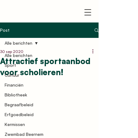
Post
Alle berichten
30 sep 2020
Alle berichten
Attractief sportaanbod
Sport
voor scholieren!
Cultuur
Financiën
Bibliotheek
Begraafbeleid
Erfgoedbeleid
Kermissen
Zwembad Beernem