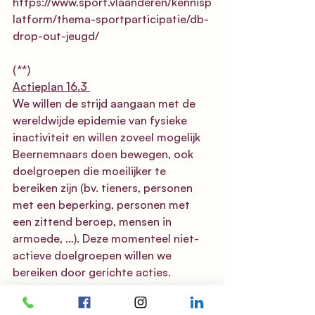
https://www.sport.vlaanderen/kennisp
latform/thema-sportparticipatie/db-
drop-out-jeugd/
(**)
Actieplan 16.3 
We willen de strijd aangaan met de 
wereldwijde epidemie van fysieke 
inactiviteit en willen zoveel mogelijk 
Beernemnaars doen bewegen, ook 
doelgroepen die moeilijker te 
bereiken zijn (bv. tieners, personen 
met een beperking, personen met 
een zittend beroep, mensen in 
armoede, …). Deze momenteel niet-
actieve doelgroepen willen we 
bereiken door gerichte acties. 
Actie 16.8.5
Activeringsbeleid levenslange 