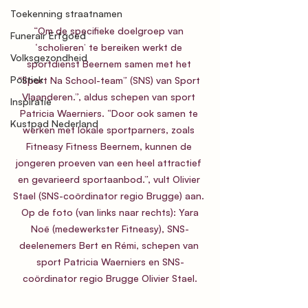
Toekenning straatnamen
“Om de specifieke doelgroep van 
Funerair Erfgoed
‘scholieren’ te bereiken werkt de 
Volksgezondheid
sportdienst Beernem samen met het 
Politiek
“Sport Na School-team” (SNS) van Sport 
Vlaanderen.”, aldus schepen van sport 
Inspiratie
Patricia Waerniers. “Door ook samen te 
Kustpad Nederland
werken met lokale sportparners, zoals 
Fitneasy Fitness Beernem, kunnen de 
jongeren proeven van een heel attractief 
en gevarieerd sportaanbod.”, vult Olivier 
Stael (SNS-coördinator regio Brugge) aan. 
 Op de foto (van links naar rechts): Yara 
Noë (medewerkster Fitneasy), SNS-
deelenemers Bert en Rémi, schepen van 
sport Patricia Waerniers en SNS-
coördinator regio Brugge Olivier Stael.