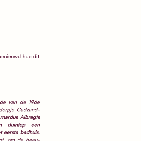
benieuwd hoe dit 
de van de 19de 
sdorpje Cadzand-
Augustinus (Guust) Bernardus Albregts 
n duintop
 een 
t eerste badhuis
, 
ant, om de beau-