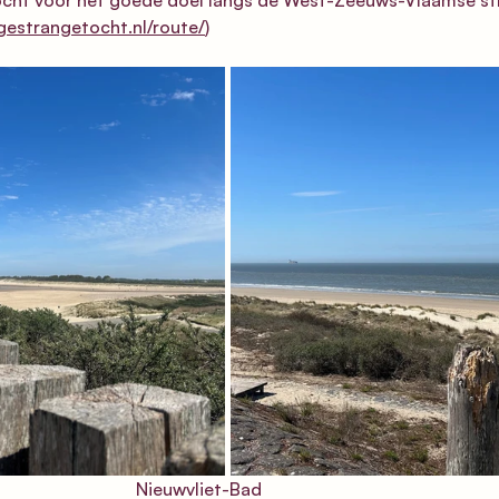
ngestrangetocht.nl/route/
)
                                                                        Nieuwvliet-Bad