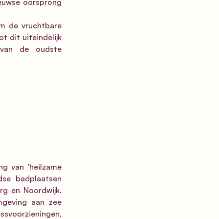
euwse oorsprong 
om de vruchtbare 
 dit uiteindelijk 
van de oudste 
g van 'heilzame 
dse badplaatsen 
g en Noordwijk. 
mgeving aan zee 
ssvoorzieningen, 