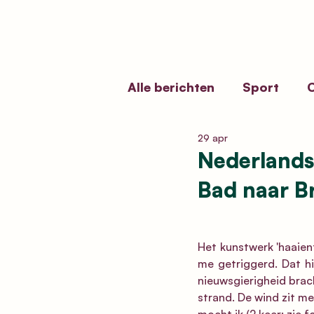
Alle berichten
Sport
C
29 apr
Erfgoedbeleid
Kermi
Nederlands
Bad naar B
Funerair Erfgoed
Vol
Het kunstwerk 'haaien
me getriggerd. Dat hi
nieuwsgierigheid brach
strand. De wind zit me