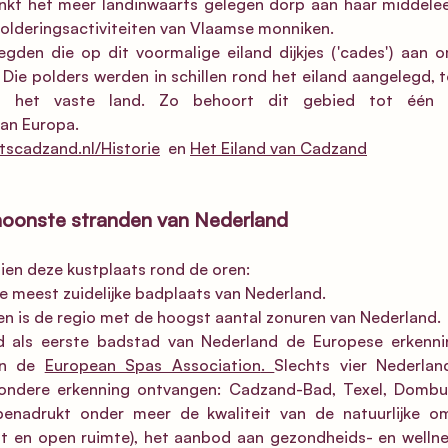
kt het meer landinwaarts gelegen dorp aan haar middele
npolderingsactiviteiten van Vlaamse monniken.
egden die op dit voormalige eiland dijkjes ('cades') aan 
 Die polders werden in schillen rond het eiland aangelegd, tot
n het vaste land. Zo behoort dit gebied tot één 
an Europa.
etscadzand.nl/Historie
  en 
Het Eiland van Cadzand
hoonste stranden van Nederland
ien deze kustplaats rond de oren:  
 meest zuidelijke badplaats van Nederland. 
 is de regio met de hoogst aantal zonuren van Nederland. 
als eerste badstad van Nederland de Europese erkennin
an de 
European Spas Association
. 
Slechts vier Nederlan
ondere erkenning ontvangen: Cadzand-Bad, Texel, Dombur
enadrukt onder meer de kwaliteit van de natuurlijke o
st en open ruimte), het aanbod aan gezondheids- en wellne