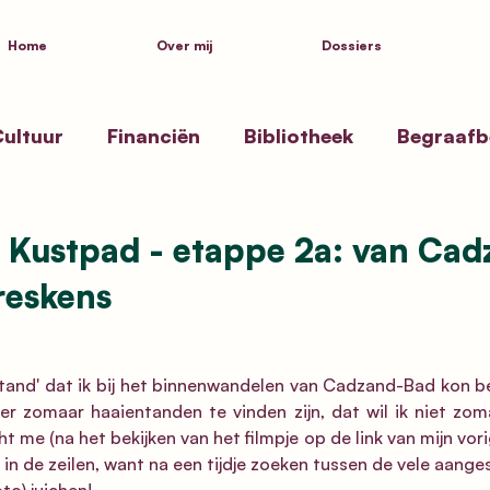
Home
Over mij
Dossiers
ultuur
Financiën
Bibliotheek
Begraafb
ssen
Zwembad Beernem
Toekenning straa
 Kustpad - etappe 2a: van Cad
reskens
ksgezondheid
Politiek
Inspiratie
Kustpa
tand' dat ik bij het binnenwandelen van Cadzand-Bad kon b
er zomaar haaientanden te vinden zijn, dat wil ik niet zoma
t me (na het bekijken van het filmpje op de link van mijn vori
 in de zeilen, want na een tijdje zoeken tussen de vele aang