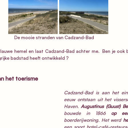
                                                      De mooie stranden van Cadzand-Bad
blauwe hemel en laat Cadzand-Bad achter me.  Ben je ook 
rijke badstad heeft ontwikkeld ?  
an het toerisme
Cadzand-Bad is aan het ein
eeuw ontstaan uit het visser
Haven. 
bouwde in 1866 
op ee
boerderijwoning. Het werd 
he
een soort hotel-café-restaur