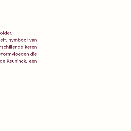
lder.  
elt, symbool van 
schillende keren 
 stormvloeden die 
de Keuninck, een 