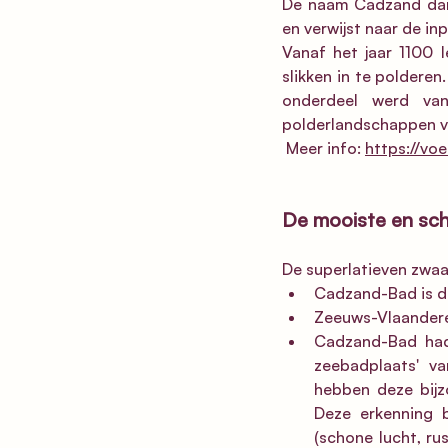
De naam Cadzand dan
en verwijst naar de i
Vanaf het jaar 1100 l
slikken in te polderen.
onderdeel werd va
polderlandschappen v
Meer info: 
https://vo
De mooiste en sc
De superlatieven zwaa
Cadzand-Bad is de
Zeeuws-Vlaanderen
Cadzand-Bad had 
zeebadplaats' v
hebben deze bijz
Deze erkenning b
(schone lucht, ru