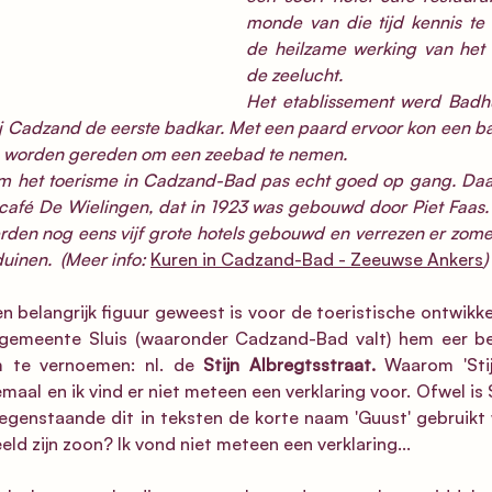
monde van die tijd kennis te
de heilzame werking van het z
de zeelucht. 
Het etablissement werd Badhu
bij Cadzand de eerste badkar. Met een paard ervoor kon een ba
in worden gereden om een zeebad te nemen.
am het toerisme in Cadzand-Bad pas echt goed op gang. Daar
café De Wielingen, dat in 1923 was gebouwd door Piet Faas. I
rden nog eens vijf grote hotels gebouwd en verrezen er zomerhu
uinen.  (Meer info: 
Kuren in Cadzand-Bad - Zeeuwse Ankers
)
n belangrijk figuur geweest is voor de toeristische ontwikke
de gemeente Sluis (waaronder Cadzand-Bad valt) hem eer b
 te vernoemen: nl. de 
Stijn Albregtsstraat.
 Waarom 'Stij
emaal en ik vind er niet meteen een verklaring voor. Ofwel is S
tegenstaande dit in teksten de korte naam 'Guust' gebruikt w
ld zijn zoon? Ik vond niet meteen een verklaring...