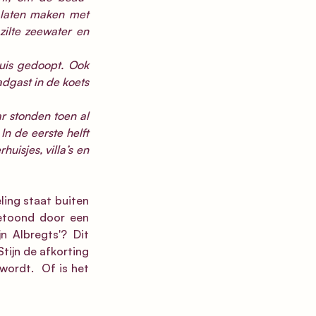
 laten maken met 
ilte zeewater en 
is gedoopt. Ook 
dgast in de koets 
 stonden toen al 
n de eerste helft 
isjes, villa’s en 
ling staat buiten 
etoond door een 
n Albregts'? Dit 
tijn de afkorting 
ordt.  Of is het 