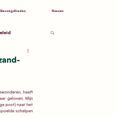
Bevoegdheden
Nieuws
eleid
tnamen
zand-
d Nederland
ewonderen, heeft 
ar geloven. Mijn 
ge post) naar het 
espoelde schelpen 