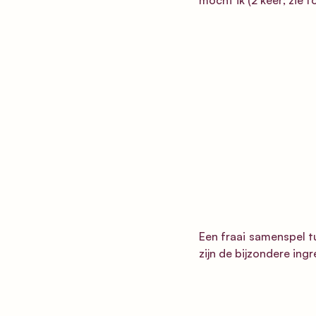
mocht ik (2 keer; zie fo
Een fraai samenspel tu
zijn de bijzondere in