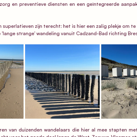
zorg en preventieve diensten en een geïntegreerde aanpak v
superlatieven zijn terecht: het is hier een zalig plekje om te 
 'lange strange' wandeling vanuit Cadzand-Bad richting Bre
ren van duizenden wandelaars die hier al mee stapten met d
cht voor het goede doel langs de West-Zeeuws-Vlaamse st