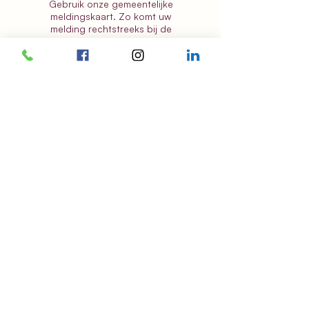
Gebruik onze gemeentelijke
meldingskaart
. Zo komt uw
melding rechtstreeks bij de
juiste diensten.
links
Home
- Laatste nieuws
- Over mij
- Contacteer mij
- Instagram
Bevoegdheden
Nieuws
Website Beernem
Wikipedia
© 2018 - 2026 Alle rechten
voorbehouden