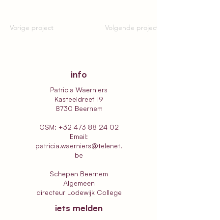
Vorige project
Volgende project
info
Patricia Waerniers
Kasteeldreef 19
8730 Beernem
GSM:
+32 473 88 24 02
Email:
patricia.waerniers@telenet.
be
Schepen Beernem
Algemeen
directeur
Lodewijk College
iets melden