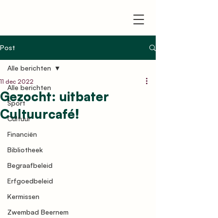
Post
Alle berichten
11 dec 2022
Alle berichten
Gezocht: uitbater
Sport
Cultuurcafé!
Cultuur
Financiën
Bibliotheek
Begraafbeleid
Erfgoedbeleid
Kermissen
Zwembad Beernem