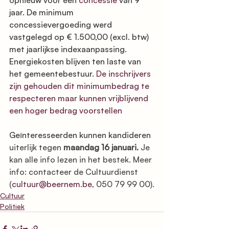
opnieuw voor een 
concessie
 van 9 
jaar. De minimum 
concessievergoeding werd 
vastgelegd op € 1.500,00 (excl. btw) 
met jaarlijkse indexaanpassing. 
Energiekosten blijven ten laste van 
het gemeentebestuur. 
De inschrijvers 
zijn gehouden dit minimumbedrag te 
respecteren maar kunnen vrijblijvend 
een hoger bedrag voorstellen
Geïnteresseerden kunnen kandideren 
uiterlijk tegen 
maandag 16 januari.
 Je 
kan alle info lezen in het bestek. Meer 
info: contacteer de Cultuurdienst 
(
cultuur@beernem.be
, 050 79 99 00).
Cultuur
Politiek