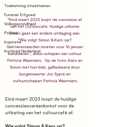
Toekenning straatnamen
Funerair Erfgoed
"Eind maart 2023 loopt de concessie af 
Volksgezondheid
van het Cultuurcafé. Huidige uitbater 
Politiek
Simon gaat een andere uitdaging aan. 
"Wie volgt Simon & Karo op? 
Inspiratie
Geïnteresseerden moeten voor 16 januari 
Kustpad Nederland
kandideren.", aldus schepen van cultuur 
Patricia Waerniers.  Op de foto: Karo en 
Simon met hun kids, geflankeerd door 
burgemeester Jos Sypré en 
cultuurschepen Patricia Waerniers.
Eind maart 2023 loopt de huidige 
concessieovereenkomst voor de 
uitbating van het cultuurcafé af. 
Wie volgt Simon & Karo op?